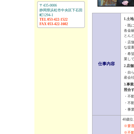
〒435-0006
静岡県浜松市中央区下石田
町1294-1
1.土
TEL 053-422-1522
FAX 053-422-1602
・既
各金
とん
・店
な提
・希
業し
仕事内容
2.店
・自
産会
3.事
照合
・不
・不
・事
40歳
※要
※不