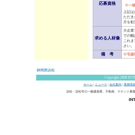
応募資格
※一
上記は
ただき
方を歓
大企業
での幅
求める人材像
これま
さい。
備 考
※宅建
Copyright 2008 INT
ホーム
|
ニュース
|
会社案内
|
業務実
浜松・浜松市の一般建築業、不動産、テナント募